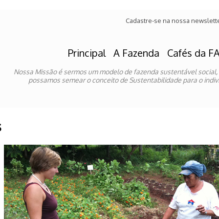
Cadastre-se na nossa newslett
Principal
A Fazenda
Cafés da F
Nossa Missão é sermos um modelo de fazenda sustentável social,
possamos semear o conceito de Sustentabilidade para o indivi
s