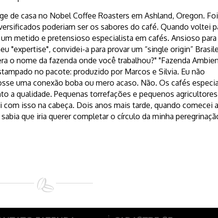
ge de casa no Nobel Coffee Roasters em Ashland, Oregon. Foi
iversificados poderiam ser os sabores do café. Quando voltei p
 um metido e pretensioso especialista em cafés. Ansioso para
 "expertise", convidei-a para provar um “single origin” Brasile
 era o nome da fazenda onde você trabalhou?" "Fazenda Ambien
 estampado no pacote: produzido por Marcos e Silvia. Eu não
fosse uma conexão boba ou mero acaso. Não. Os cafés especia
to a qualidade. Pequenas torrefações e pequenos agricultores
 com isso na cabeça. Dois anos mais tarde, quando comecei 
á sabia que iria querer completar o círculo da minha peregrinaçã