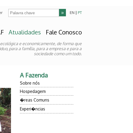
er
EN
|
PT
AF
Atualidades
Fale Conosco
 ecológica e economicamente, de forma que
duo, para a família, para a empresa e para a
sociedade como um todo.
A Fazenda
Sobre nós
Hospedagem
�reas Comuns
Experi�ncias