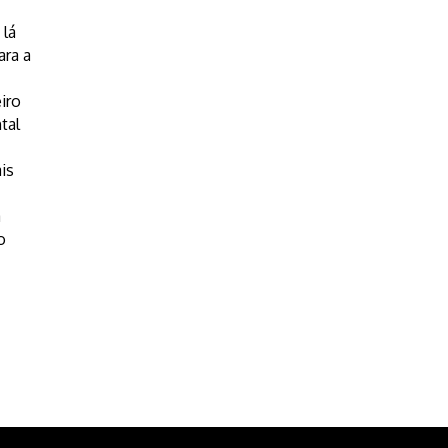
 lá
ara a
iro
tal
is
a
o