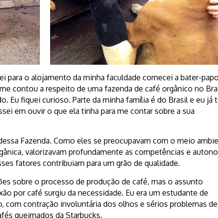
 para o alojamento da minha faculdade comecei a bater-pap
me contou a respeito de uma fazenda de café orgânico no Bra
. Eu fiquei curioso. Parte da minha família é do Brasil e eu já 
ssei em ouvir o que ela tinha para me contar sobre a sua
lar dessa Fazenda. Como eles se preocupavam com o meio ambi
a orgânica, valorizavam profundamente as competências e auton
ses fatores contribuiam para um grão de qualidade.
ções sobre o processo de produção de café, mas o assunto
xão por café surgiu da necessidade. Eu era um estudante de
, com contração involuntária dos olhos e sérios problemas de
afés queimados da Starbucks.