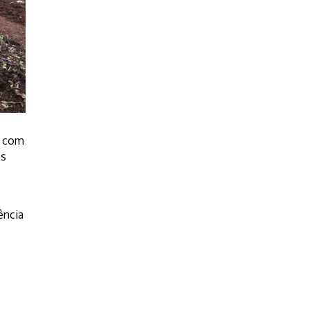
o com
es
ência