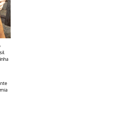
o
sil
tinha
ente
omia